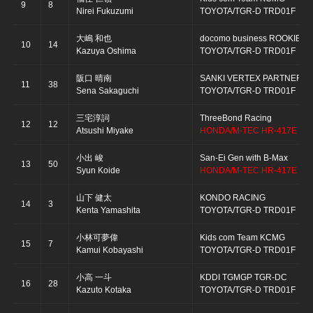
9
8
Nirei Fukuzumi
TOYOTA/TGR-D TRD01F
大嶋 和也
docomo business ROOKIE
10
14
Kazuya Oshima
TOYOTA/TGR-D TRD01F
阪口 晴南
SANKI VERTEX PARTNERS
11
38
Sena Sakaguchi
TOYOTA/TGR-D TRD01F
三宅淳詞
ThreeBond Racing
12
12
Atsushi Miyake
HONDA/M-TEC HR-417E
小出 峻
San-Ei Gen with B-Max
13
50
Syun Koide
HONDA/M-TEC HR-417E
山下 健太
KONDO RACING
14
3
Kenta Yamashita
TOYOTA/TGR-D TRD01F
小林可夢偉
Kids com Team KCMG
15
7
Kamui Kobayashi
TOYOTA/TGR-D TRD01F
小高 一斗
KDDI TGMGP TGR-DC
16
28
Kazuto Kotaka
TOYOTA/TGR-D TRD01F