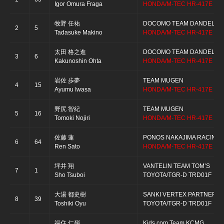
Igor Omura Fraga
HONDA/M-TEC HR-417E
牧野 任祐
DOCOMO TEAM DANDELION
2
5
Tadasuke Makino
HONDA/M-TEC HR-417E
太田 格之進
DOCOMO TEAM DANDELION
3
6
Kakunoshin Ohta
HONDA/M-TEC HR-417E
岩佐 歩夢
TEAM MUGEN
4
15
Ayumu Iwasa
HONDA/M-TEC HR-417E
野尻 智紀
TEAM MUGEN
5
16
Tomoki Nojiri
HONDA/M-TEC HR-417E
佐藤 蓮
PONOS NAKAJIMA RACING
6
64
Ren Sato
HONDA/M-TEC HR-417E
坪井 翔
VANTELIN TEAM TOM’S
7
1
Sho Tsuboi
TOYOTA/TGR-D TRD01F
大湯 都史樹
SANKI VERTEX PARTNERS
8
39
Toshiki Oyu
TOYOTA/TGR-D TRD01F
福住 仁嶺
Kids com Team KCMG