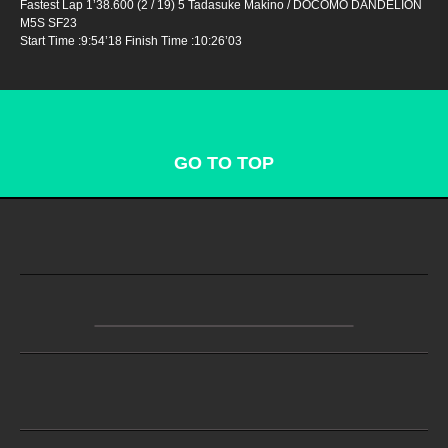
Fastest Lap 1’38.600 (2 / 19) 5 Tadasuke Makino / DOCOMO DANDELION
M5S SF23
Start Time :9:54’18 Finish Time :10:26’03
GO TO TOP