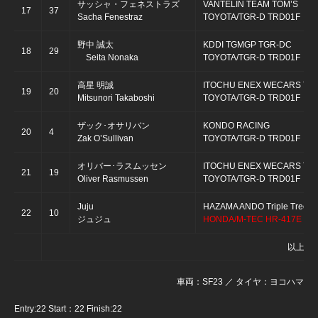
サッシャ・フェネストラズ
VANTELIN TEAM TOM’S
17
37
Sacha Fenestraz
TOYOTA/TGR-D TRD01F
野中 誠太
KDDI TGMGP TGR-DC
18
29
Seita Nonaka
TOYOTA/TGR-D TRD01F
高星 明誠
ITOCHU ENEX WECARS TE
19
20
Mitsunori Takaboshi
TOYOTA/TGR-D TRD01F
ザック･オサリバン
KONDO RACING
20
4
Zak O’Sullivan
TOYOTA/TGR-D TRD01F
オリバー･ラスムッセン
ITOCHU ENEX WECARS TE
21
19
Oliver Rasmussen
TOYOTA/TGR-D TRD01F
Juju
HAZAMA ANDO Triple Tree R
22
10
ジュジュ
HONDA/M-TEC HR-417E
以上完走
車両：SF23 ／ タイヤ：ヨコハマ
Entry:22 Start：22 Finish:22