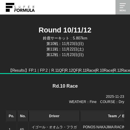
Round 10/11/12
鈴鹿サーキット : 5.807km
第10戦：11月23日(日)
第11戦：11月22日(土)
第12戦：11月23日(日)
【Results】
FP.1｜
FP.2｜
R.11QF|
R.12QF|
R.11Race|
R.10Race|
R.12Race
Rd.10 Race
2025-11-23
WEATHER：Fine COURSE：Dry
Po.
No.
Driver
Team ／ Engi
イゴール・オオムラ・フラガ
PONOS NAKAJIMA RACING
1
65