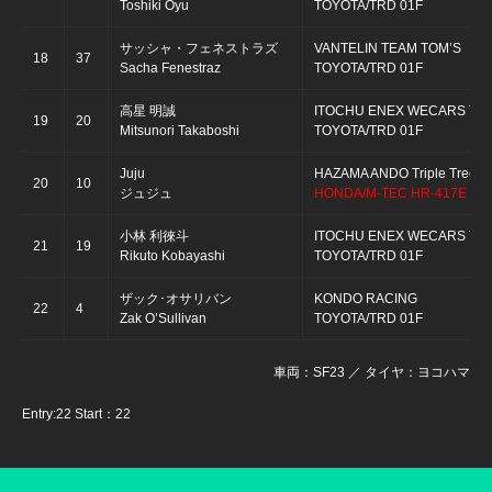
Toshiki Oyu
TOYOTA/TRD 01F
サッシャ・フェネストラズ
VANTELIN TEAM TOM’S
18
37
Sacha Fenestraz
TOYOTA/TRD 01F
高星 明誠
ITOCHU ENEX WECARS TE
19
20
Mitsunori Takaboshi
TOYOTA/TRD 01F
Juju
HAZAMA ANDO Triple Tree R
20
10
ジュジュ
HONDA/M-TEC HR-417E
小林 利徠斗
ITOCHU ENEX WECARS TE
21
19
Rikuto Kobayashi
TOYOTA/TRD 01F
ザック･オサリバン
KONDO RACING
22
4
Zak O’Sullivan
TOYOTA/TRD 01F
車両：SF23 ／ タイヤ：ヨコハマ
Entry:22 Start：22