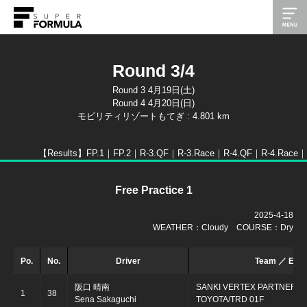
Round 3/4
Round 3 4月19日(土)
Round 4 4月20日(日)
モビリティリゾートもてぎ : 4.801 km
【Results】
FP.1｜
FP.2｜
R-3.QF｜
R-3.Race｜
R-4.QF｜
R-4.Race｜
Free Practice 1
2025-4-18
WEATHER：Cloudy COURSE：Dry
Po.
No.
Driver
Team ／ Engi
阪口 晴南
SANKI VERTEX PARTNERS
1
38
Sena Sakaguchi
TOYOTA/TRD 01F