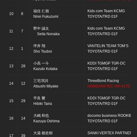
福住 仁嶺
Kids com Team KCMG
10
8
Nirei Fukuzumi
TOYOTA/TRD 01F
野中 誠太
Kids com Team KCMG
11
7
Seita Nonaka
TOYOTA/TRD 01F
坪井 翔
VANTELIN TEAM TOM’S
12
1
Sho Tsuboi
TOYOTA/TRD 01F
小高 一斗
KDDI TGMGP TGR-DC
13
28
Kazuto Kotaka
TOYOTA/TRD 01F
三宅淳詞
ThreeBond Racing
14
12
Atsushi Miyake
HONDA/M-TEC HR-417E
平良 響
KDDI TGMGP TGR-DC
15
29
Hibiki Taira
TOYOTA/TRD 01F
大嶋 和也
docomo business ROOKIE
16
14
Kazuya Oshima
TOYOTA/TRD 01F
大湯 都史樹
SANKI VERTEX PARTNERS
17
39