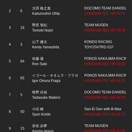
太田 格之進
DOCOMO TEAM DANDELION
2
6
Kakunoshin Ohta
HONDA/M-TEC HR-417E
野尻 智紀
TEAM MUGEN
3
16
Tomoki Nojiri
HONDA/M-TEC HR-417E
山下 健太
KONDO RACING
4
3
Kenta Yamashita
TOYOTA/TRD 01F
佐藤 蓮
PONOS NAKAJIMA RACING
5
64
Ren Sato
HONDA/M-TEC HR-417E
イゴール・オオムラ・フラガ
PONOS NAKAJIMA RACING
6
65
Igor Omura Fraga
HONDA/M-TEC HR-417E
牧野 任祐
DOCOMO TEAM DANDELION
7
5
Tadasuke Makino
HONDA/M-TEC HR-417E
小出 峻
San-Ei Gen with B-Max
8
50
Syun Koide
HONDA/M-TEC HR-417E
岩佐 歩夢
TEAM MUGEN
9
15
Ayumu Iwasa
HONDA/M-TEC HR-417E