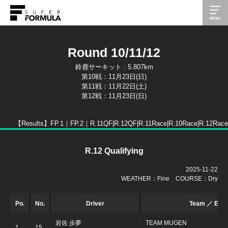
Round 10/11/12
鈴鹿サーキット : 5.807km
第10戦：11月23日(日)
第11戦：11月22日(土)
第12戦：11月23日(日)
【Results】
FP.1｜
FP.2｜
R.11QF|
R.12QF|
R.11Race|
R.10Race|
R.12Race
R.12 Qualifying
2025-11-22
WEATHER：Fine COURSE：Dry
Po.
No.
Driver
Team ／ Engi
岩佐 歩夢
TEAM MUGEN
1
15