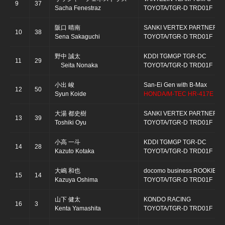
9
37
Sacha Fenestraz
TOYOTA/TGR-D TRD01F
阪口 晴南
SANKI VERTEX PARTNERS
10
38
Sena Sakaguchi
TOYOTA/TGR-D TRD01F
野中 誠太
KDDI TGMGP TGR-DC
11
29
Seita Nonaka
TOYOTA/TGR-D TRD01F
小出 峻
San-Ei Gen with B-Max
12
50
Syun Koide
HONDA/M-TEC HR-417E
大湯 都史樹
SANKI VERTEX PARTNERS
13
39
Toshiki Oyu
TOYOTA/TGR-D TRD01F
小高 一斗
KDDI TGMGP TGR-DC
14
28
Kazuto Kotaka
TOYOTA/TGR-D TRD01F
大嶋 和也
docomo business ROOKIE
15
14
Kazuya Oshima
TOYOTA/TGR-D TRD01F
山下 健太
KONDO RACING
16
3
Kenta Yamashita
TOYOTA/TGR-D TRD01F