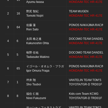
Ayumu Iwasa
HONDA/M-TEC HR-417E
野尻 智紀
TEAM MUGEN
2
16
Tomoki Nojiri
HONDA/M-TEC HR-417E
佐藤 蓮
PONOS NAKAJIMA RACING
3
64
Ren Sato
HONDA/M-TEC HR-417E
太田 格之進
DOCOMO TEAM DANDELION
4
6
Kakunoshin Ohta
HONDA/M-TEC HR-417E
牧野 任祐
DOCOMO TEAM DANDELION
5
5
Tadasuke Makino
HONDA/M-TEC HR-417E
イゴール・オオムラ・フラガ
PONOS NAKAJIMA RACING
6
65
Igor Omura Fraga
HONDA/M-TEC HR-417E
坪井 翔
VANTELIN TEAM TOM’S
7
1
Sho Tsuboi
TOYOTA/TGR-D TRD01F
福住 仁嶺
Kids com Team KCMG
8
8
Nirei Fukuzumi
TOYOTA/TGR-D TRD01F
サッシャ・フェネストラズ
VANTELIN TEAM TOM’S