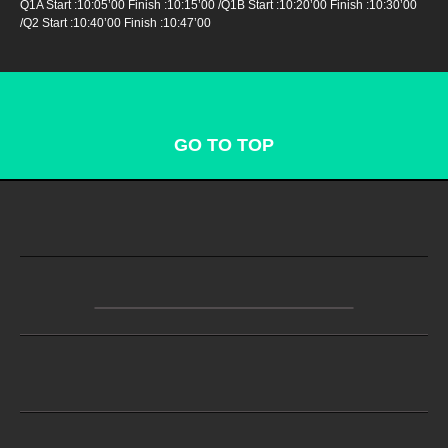
Q1A Start :10:05’00 Finish :10:15’00 /Q1B Start :10:20’00 Finish :10:30’00
/Q2 Start :10:40’00 Finish :10:47’00
GO TO TOP