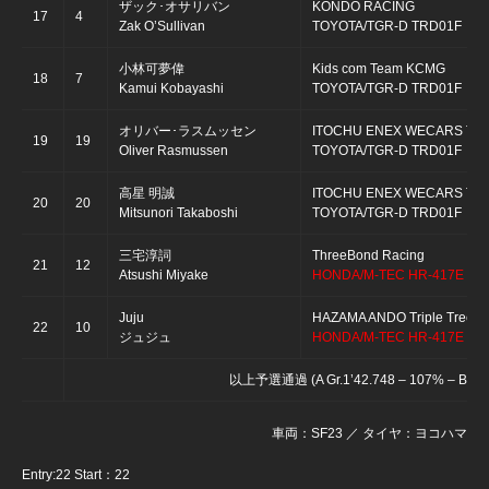
ザック･オサリバン
KONDO RACING
17
4
Zak O’Sullivan
TOYOTA/TGR-D TRD01F
小林可夢偉
Kids com Team KCMG
18
7
Kamui Kobayashi
TOYOTA/TGR-D TRD01F
オリバー･ラスムッセン
ITOCHU ENEX WECARS TE
19
19
Oliver Rasmussen
TOYOTA/TGR-D TRD01F
高星 明誠
ITOCHU ENEX WECARS TE
20
20
Mitsunori Takaboshi
TOYOTA/TGR-D TRD01F
三宅淳詞
ThreeBond Racing
21
12
Atsushi Miyake
HONDA/M-TEC HR-417E
Juju
HAZAMA ANDO Triple Tree R
22
10
ジュジュ
HONDA/M-TEC HR-417E
以上予選通過 (A Gr.1’42.748 – 107% – B Gr.1
車両：SF23 ／ タイヤ：ヨコハマ
Entry:22 Start：22