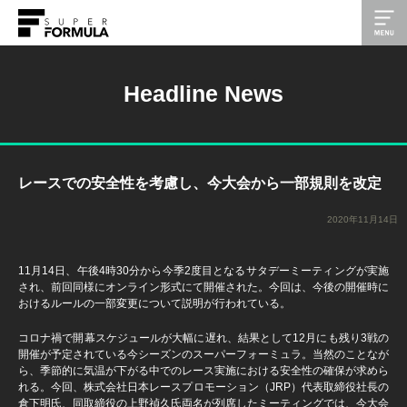
Headline News
レースでの安全性を考慮し、今大会から一部規則を改定
2020年11月14日
11月14日、午後4時30分から今季2度目となるサタデーミーティングが実施
され、前回同様にオンライン形式にて開催された。今回は、今後の開催時に
おけるルールの一部変更について説明が行われている。
コロナ禍で開幕スケジュールが大幅に遅れ、結果として12月にも残り3戦の
開催が予定されている今シーズンのスーパーフォーミュラ。当然のことなが
ら、季節的に気温が下がる中でのレース実施における安全性の確保が求めら
れる。今回、株式会社日本レースプロモーション（JRP）代表取締役社長の
倉下明氏、同取締役の上野禎久氏両名が列席したミーティングでは、今大会