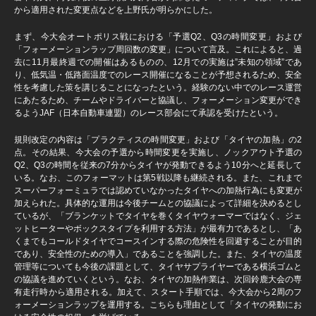
から適用された変更点などを上野氏が明らかにした。
まず、今大会オートポリス戦における「予選Q2、Q3の時間変更」および
「フォーメーションラップ周回数の変更」について言及。これによると、過
去に11月最終週での開催はあるものの、12月での実施は”未知の領域”であ
り、低気温・低路面温度でのレース開催になることが予想されるため、安全
性を考慮した策を講じることになったという。経験のない中でのレース運営
にあたるため、チームやドライバーと協議し、フォーメーション変更ができ
るようJAF（日本自動車連盟）のレース部会にて承認を受けたという。
規則改定の内容は「プラクティスの時間変更」および「タイヤの加熱」の2
点。その結果、今大会の予選から時間変更を実施し、ノックアウト予選の
Q2、Q3の時間を従来の7分からタイヤが発動できるよう10分へと延長して
いる。なお、このフォーマットは第5戦以降も継続される。また、これまで
スーパーフォーミュラでは認めていなかったタイヤへの加熱行為にも変更が
加えられた。具体的な運用は今後チームとの協議によって詳細を決めるとし
ているが、「ブランケットでタイヤを巻くタイヤウォーマーではなく、ジェ
ットヒーターやボックスタイプを利用する方法」が最有力であるとし、「あ
くまでもコールドタイヤでコースインする際の危険性を回避することが目的
であり、安全性のための導入」であることを強調した。また、タイヤの温度
管理等についても今後の課題として、タイヤサプライヤーである横浜ゴムと
の協議を進めていくという。なお、タイヤの加熱作業は、次回鈴鹿大会の専
有走行時から適用される。加えて、スタート手順では、今大会から2周のフ
ォーメーションラップを運用する。こちらも理由として「タイヤの発動にお