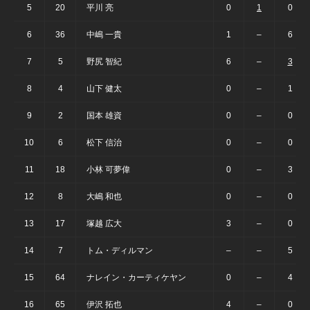
5
20
平川 亮
0
1
0
6
36
中嶋 一貴
1
–
6
7
5
野尻 智紀
6
–
3
8
4
山下 健太
0
–
1
9
2
国本 雄資
0
–
0
10
6
松下 信治
0
–
0
11
18
小林 可夢偉
0
–
3
12
8
大嶋 和也
0
–
0
13
17
塚越 広大
3
–
0
14
7
トム・ディルマン
–
–
5
15
64
ナレイン・カーティケヤン
0
–
4
16
65
伊沢 拓也
4
–
0