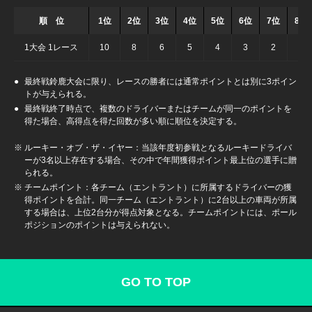
順 位
1位
2位
3位
4位
5位
6位
7位
8位
1大会 1レース
10
8
6
5
4
3
2
1
最終戦鈴鹿大会に限り、レースの勝者には通常ポイントとは別に3ポイン
トが与えられる。
最終戦終了時点で、複数のドライバーまたはチームが同一のポイントを
得た場合、高得点を得た回数が多い順に順位を決定する。
ルーキー・オブ・ザ・イヤー：当該年度初参戦となるルーキードライバ
ーが3名以上存在する場合、その中で年間獲得ポイント最上位の選手に贈
られる。
チームポイント：各チーム（エントラント）に所属するドライバーの獲
得ポイントを合計。同一チーム（エントラント）に2台以上の車両が所属
する場合は、上位2台分が得点対象となる。チームポイントには、ポール
ポジションのポイントは与えられない。
GO TO TOP