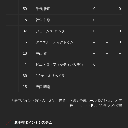
50
千代 勝正
0
–
0
15
福住 仁嶺
0
–
–
37
ジェームス･ロシター
0
–
0
15
ダニエル・ティクトゥム
–
–
0
18
中山 雄一
–
–
–
7
ピエトロ・フィッティパルディ
0
–
–
36
J.P.デ・オリベイラ
–
–
–
15
阪口 晴南
–
–
–
＊表中ポイント数字の 太字：優勝 下線：予選ポールポジション ／ 赤
枠：Leader’s Red (赤ランプ) 搭載
選手権ポイントシステム