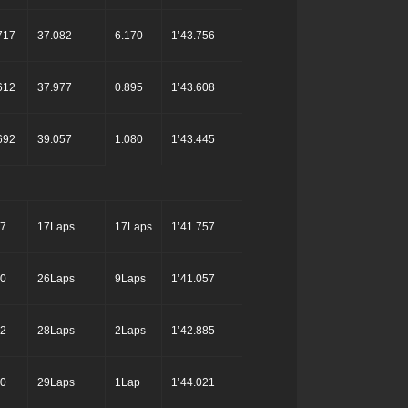
717
37.082
6.170
1’43.756
612
37.977
0.895
1’43.608
692
39.057
1.080
1’43.445
67
17Laps
17Laps
1’41.757
50
26Laps
9Laps
1’41.057
92
28Laps
2Laps
1’42.885
50
29Laps
1Lap
1’44.021