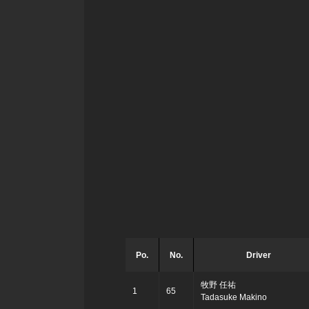
Po.
No.
Driver
牧野 任祐
1
65
Tadasuke Makino