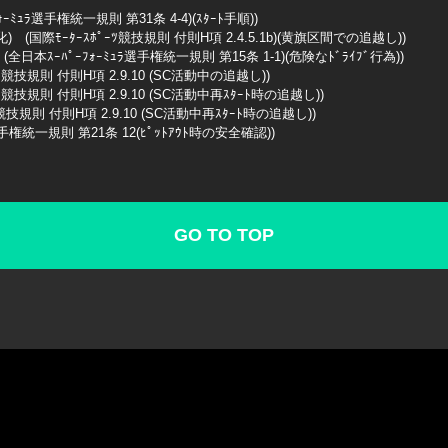
ｰﾌｫｰﾐｭﾗ選手権統一規則 第31条 4-4)(ｽﾀｰﾄ手順))
め未消化) (国際ﾓｰﾀｰｽﾎﾟｰﾂ競技規則 付則H項 2.4.5.1b)(黄旗区間での追越し))
 (全日本ｽｰﾊﾟｰﾌｫｰﾐｭﾗ選手権統一規則 第15条 1-1)(危険なﾄﾞﾗｲﾌﾞ行為))
ｽﾎﾟｰﾂ競技規則 付則H項 2.9.10 (SC活動中の追越し))
ｽﾎﾟｰﾂ競技規則 付則H項 2.9.10 (SC活動中再ｽﾀｰﾄ時の追越し))
競技規則 付則H項 2.9.10 (SC活動中再ｽﾀｰﾄ時の追越し))
ﾗ選手権統一規則 第21条 12(ﾋﾟｯﾄｱｳﾄ時の安全確認))
GO TO TOP