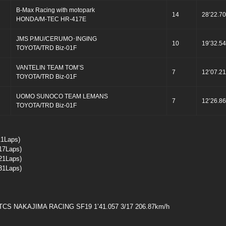
B-Max Racing with motopark
14
28’22.7
HONDA/M-TEC HR-417E
JMS P.MU/CERUMO･INGING
10
19’32.5
TOYOTA/TRD Biz-01F
VANTELIN TEAM TOM’S
7
12’07.2
TOYOTA/TRD Biz-01F
UOMO SUNOCO TEAM LEMANS
7
12’26.8
TOYOTA/TRD Biz-01F
1Laps)
7Laps)
1Laps)
1Laps)
AKAJIMA RACING SF19 1’41.057 3/17 206.87km/h