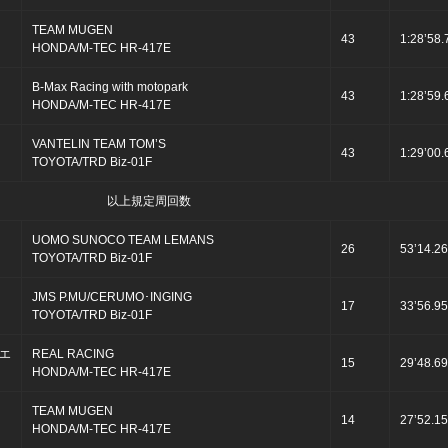
TEAM MUGEN
43
1:28’58.
HONDA/M-TEC HR-417E
B-Max Racing with motopark
43
1:28’59.
HONDA/M-TEC HR-417E
VANTELIN TEAM TOM’S
43
1:29’00.
TOYOTA/TRD Biz-01F
以上規定周回数
UOMO SUNOCO TEAM LEMANS
26
53’14.2
TOYOTA/TRD Biz-01F
JMS P.MU/CERUMO･INGING
17
33’56.9
TOYOTA/TRD Biz-01F
エ
REAL RACING
15
29’48.6
HONDA/M-TEC HR-417E
TEAM MUGEN
14
27’52.1
HONDA/M-TEC HR-417E