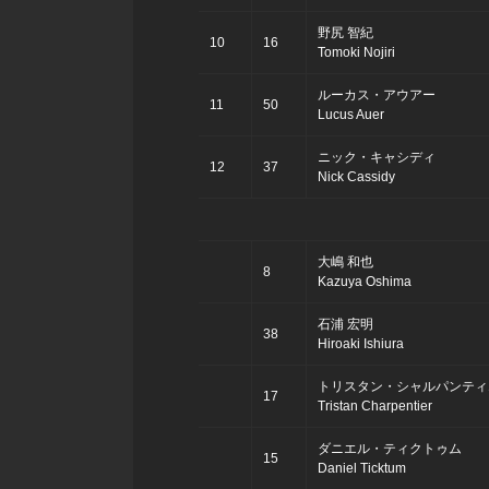
野尻 智紀
10
16
Tomoki Nojiri
ルーカス・アウアー
11
50
Lucus Auer
ニック・キャシディ
12
37
Nick Cassidy
大嶋 和也
8
Kazuya Oshima
石浦 宏明
38
Hiroaki Ishiura
トリスタン・シャルパンティ
17
Tristan Charpentier
ダニエル・ティクトゥム
15
Daniel Ticktum