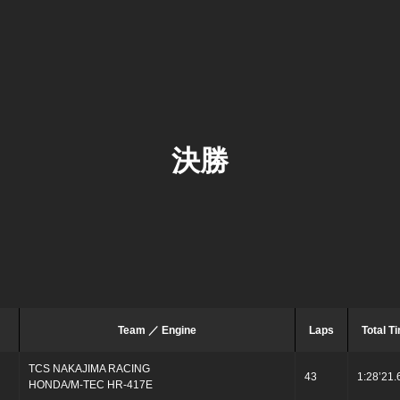
決勝
Team ／ Engine
Laps
Total T
TCS NAKAJIMA RACING
43
1:28’21.
HONDA/M-TEC HR-417E