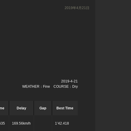
2019年4月21日
2019-4-21
WEATHER：Fine COURSE：Dry
ime
Delay
Gap
Best Time
635
169.56km/h
1’42.418