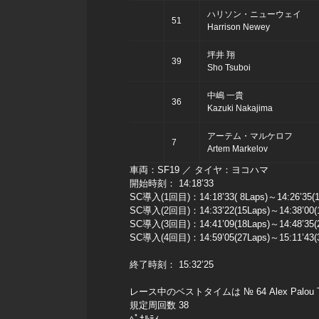
ハリソン・ニューウェイ
51
Harrison Newey
坪井 翔
39
Sho Tsuboi
中嶋 一貴
36
Kazuki Nakajima
アーテム・マルケロフ
7
Artem Markelov
車両：SF19 ／ タイヤ：ヨコハマ
開始時刻： 14:18’33
SC導入(1回目)：14:18’33( 8Laps)～14:26’35(1
SC導入(2回目)：14:33’22(15Laps)～14:38’00(1
SC導入(3回目)：14:41’09(18Laps)～14:48’35(2
SC導入(4回目)：14:59’05(27Laps)～15:11’43(3
終了時刻： 15:32’25
レース中のベストタイムは № 64 Alex Palou TCS N
規定周回数 38
ﾍﾟﾅﾙﾃｨ