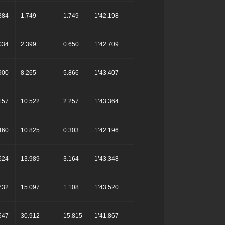
384
1.749
1.749
1’42.198
034
2.399
0.650
1’42.709
900
8.265
5.866
1’43.407
157
10.522
2.257
1’43.364
460
10.825
0.303
1’42.196
624
13.989
3.164
1’43.348
732
15.097
1.108
1’43.520
547
30.912
15.815
1’41.867