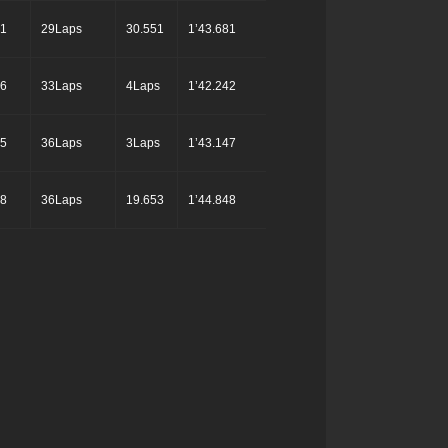
01
29Laps
30.551
1’43.681
46
33Laps
4Laps
1’42.242
15
36Laps
3Laps
1’43.147
68
36Laps
19.653
1’44.848