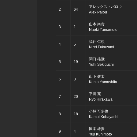
アレックス・パロウ
2
64
Alex Palou
山本 尚貴
3
1
Naoki Yamamoto
福住 仁嶺
4
5
Nirei Fukuzumi
関口 雄飛
5
19
Yuhi Sekiguchi
山下 健太
6
3
Kenta Yamashita
平川 亮
7
20
Ryo Hirakawa
小林 可夢偉
8
18
Kamui Kobayashi
国本 雄資
9
4
Yuji Kunimoto