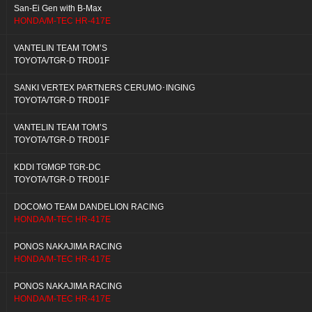
San-Ei Gen with B-Max
HONDA/M-TEC HR-417E
VANTELIN TEAM TOM’S
TOYOTA/TGR-D TRD01F
SANKI VERTEX PARTNERS CERUMO･INGING
TOYOTA/TGR-D TRD01F
VANTELIN TEAM TOM’S
TOYOTA/TGR-D TRD01F
KDDI TGMGP TGR-DC
TOYOTA/TGR-D TRD01F
DOCOMO TEAM DANDELION RACING
HONDA/M-TEC HR-417E
PONOS NAKAJIMA RACING
HONDA/M-TEC HR-417E
PONOS NAKAJIMA RACING
HONDA/M-TEC HR-417E