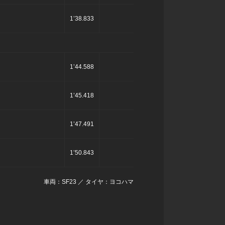
1’38.833
1’44.588
1’45.418
1’47.491
1’50.843
車両：SF23 ／ タイヤ：ヨコハマ