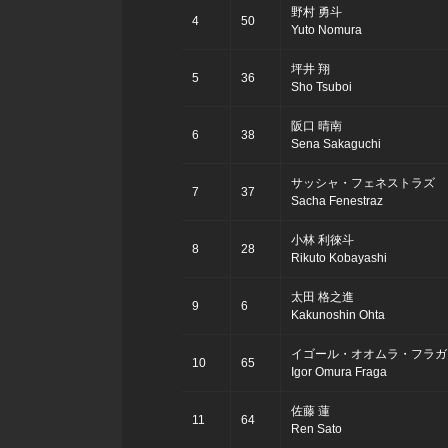
野村 勇斗
4
50
Yuto Nomura
坪井 翔
5
36
Sho Tsuboi
阪口 晴南
6
38
Sena Sakaguchi
サッシャ・フェネストラズ
7
37
Sacha Fenestraz
小林 利徠斗
8
28
Rikuto Kobayashi
太田 格之進
9
6
Kakunoshin Ohta
イゴール・オオムラ・フラガ
10
65
Igor Omura Fraga
佐藤 蓮
11
64
Ren Sato