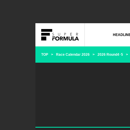
HEADLIN
TOP
Race Calendar 2026
2026 Round4･5