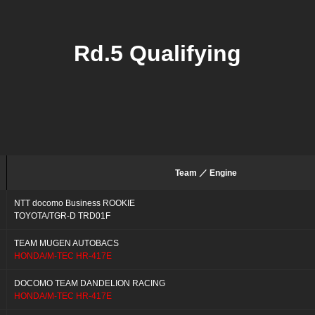
Rd.5 Qualifying
Team ／ Engine
NTT docomo Business ROOKIE
TOYOTA/TGR-D TRD01F
TEAM MUGEN AUTOBACS
HONDA/M-TEC HR-417E
DOCOMO TEAM DANDELION RACING
HONDA/M-TEC HR-417E