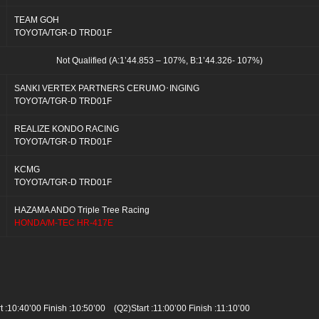
TEAM GOH
TOYOTA/TGR-D TRD01F
Not Qualified (A:1’44.853 – 107%, B:1’44.326- 107%)
SANKI VERTEX PARTNERS CERUMO･INGING
TOYOTA/TGR-D TRD01F
REALIZE KONDO RACING
TOYOTA/TGR-D TRD01F
KCMG
TOYOTA/TGR-D TRD01F
HAZAMA ANDO Triple Tree Racing
HONDA/M-TEC HR-417E
 :10:40’00 Finish :10:50’00 (Q2)Start :11:00’00 Finish :11:10’00