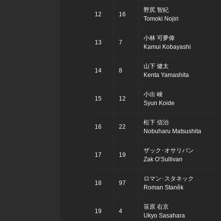
野尻 智紀
12
16
Tomoki Nojiri
小林 可夢偉
13
7
Kamui Kobayashi
山下 健太
14
8
Kenta Yamashita
小出 峻
15
12
Syun Koide
松下 信治
16
22
Nobuharu Matsushita
ザック･オサリバン
17
19
Zak O’Sullivan
ロマン･スタネック
18
97
Roman Staněk
笹原 右京
19
4
Ukyo Sasahara