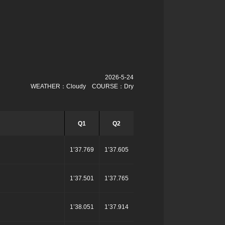
2026-5-24
WEATHER：Cloudy COURSE：Dry
Q1
Q2
1’37.769
1’37.605
1’37.501
1’37.765
1’38.051
1’37.914