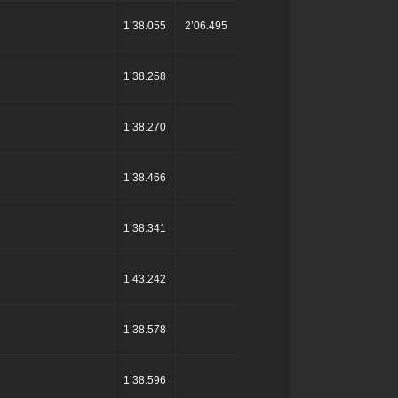
1’38.055
2’06.495
1’38.258
1’38.270
1’38.466
1’38.341
1’43.242
1’38.578
1’38.596