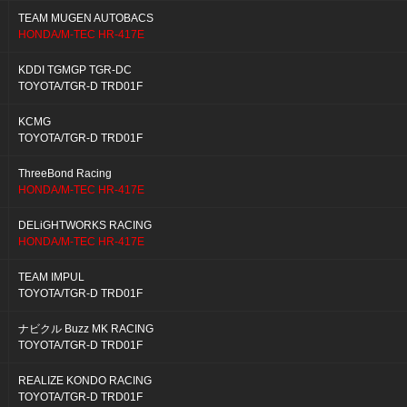
TEAM MUGEN AUTOBACS
HONDA/M-TEC HR-417E
KDDI TGMGP TGR-DC
TOYOTA/TGR-D TRD01F
KCMG
TOYOTA/TGR-D TRD01F
ThreeBond Racing
HONDA/M-TEC HR-417E
DELiGHTWORKS RACING
HONDA/M-TEC HR-417E
TEAM IMPUL
TOYOTA/TGR-D TRD01F
ナビクル Buzz MK RACING
TOYOTA/TGR-D TRD01F
REALIZE KONDO RACING
TOYOTA/TGR-D TRD01F