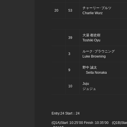
チャーリー･ブルツ
20
53
Charlie Wurz
大湯 都史樹
39
Toshiki Oyu
ルーク･ブラウニング
3
Luke Browning
野中 誠太
9
Seita Nonaka
Juju
10
ジュジュ
Entry:24 Start：24
(Q1A)Start :10:25’00 Finish :10:35’00 (Q1B)Start