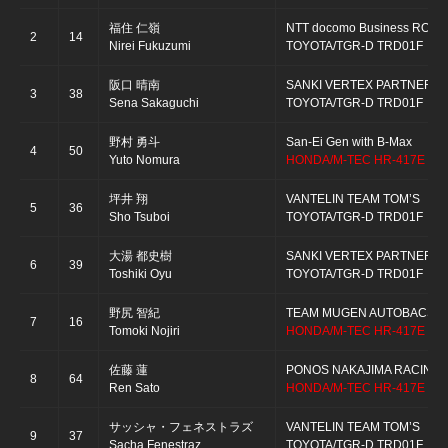
福住 仁嶺
NTT docomo Business ROOK
2
14
Nirei Fukuzumi
TOYOTA/TGR-D TRD01F
阪口 晴南
SANKI VERTEX PARTNERS
3
38
Sena Sakaguchi
TOYOTA/TGR-D TRD01F
野村 勇斗
San-Ei Gen with B-Max
4
50
Yuto Nomura
HONDA/M-TEC HR-417E
坪井 翔
VANTELIN TEAM TOM’S
5
36
Sho Tsuboi
TOYOTA/TGR-D TRD01F
大湯 都史樹
SANKI VERTEX PARTNERS
6
39
Toshiki Oyu
TOYOTA/TGR-D TRD01F
野尻 智紀
TEAM MUGEN AUTOBACS
7
16
Tomoki Nojiri
HONDA/M-TEC HR-417E
佐藤 蓮
PONOS NAKAJIMA RACING
8
64
Ren Sato
HONDA/M-TEC HR-417E
サッシャ・フェネストラズ
VANTELIN TEAM TOM’S
9
37
Sacha Fenestraz
TOYOTA/TGR-D TRD01F