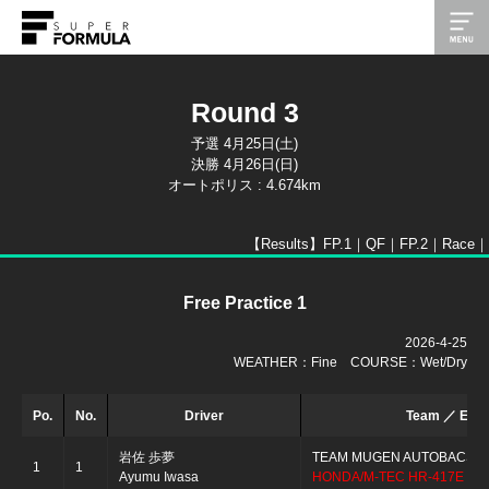
Round 3
予選 4月25日(土)
決勝 4月26日(日)
オートポリス : 4.674km
【Results】
FP.1｜
QF｜
FP.2｜
Race｜
Free Practice 1
2026-4-25
WEATHER：Fine COURSE：Wet/Dry
Po.
No.
Driver
Team ／ Engi
岩佐 歩夢
TEAM MUGEN AUTOBACS
1
1
Ayumu Iwasa
HONDA/M-TEC HR-417E