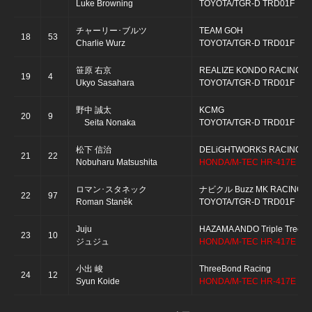
Luke Browning
TOYOTA/TGR-D TRD01F
チャーリー･ブルツ
TEAM GOH
18
53
Charlie Wurz
TOYOTA/TGR-D TRD01F
笹原 右京
REALIZE KONDO RACING
19
4
Ukyo Sasahara
TOYOTA/TGR-D TRD01F
野中 誠太
KCMG
20
9
Seita Nonaka
TOYOTA/TGR-D TRD01F
松下 信治
DELiGHTWORKS RACING
21
22
Nobuharu Matsushita
HONDA/M-TEC HR-417E
ロマン･スタネック
ナビクル Buzz MK RACING
22
97
Roman Staněk
TOYOTA/TGR-D TRD01F
Juju
HAZAMA ANDO Triple Tree R
23
10
ジュジュ
HONDA/M-TEC HR-417E
小出 峻
ThreeBond Racing
24
12
Syun Koide
HONDA/M-TEC HR-417E