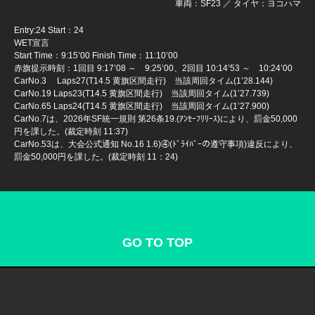
車両：SF23 ／ タイヤ：ヨコハマ
Entry:24 Start：24
WET宣言
Start Time：9:15’00 Finish Time：11:10’00
赤旗提示時刻：1回目 9:17’08 ～ 9:25’00、2回目 10:14’53 ～ 10:24’00
CarNo.3 Laps27(T14.5 黄旗区間走行) 当該周回タイム(1’28.144)
CarNo.19 Laps23(T14.5 黄旗区間走行) 当該周回タイム(1’27.739)
CarNo.65 Laps24(T14.5 黄旗区間走行) 当該周回タイム(1’27.900)
CarNo.7は、2026年SF統一規則 第26条19.(ｱﾝｾｰﾌﾘﾘｰｽ)により、罰金50,000
円を課した。(裁定時刻 11:37)
CarNo.53は、大会公式通知 No.16 1.6)④(ﾄﾞﾗｲﾊﾞｰの遵守事項)違反により、
罰金50,000円を課した。(裁定時刻 11：24)
GO TO TOP