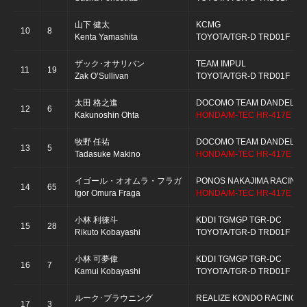
山下 健太
KCMG
10
8
Kenta Yamashita
TOYOTA/TGR-D TRD01F
ザック･オサリバン
TEAM IMPUL
11
19
Zak O’Sullivan
TOYOTA/TGR-D TRD01F
太田 格之進
DOCOMO TEAM DANDELION
12
6
Kakunoshin Ohta
HONDA/M-TEC HR-417E
牧野 任祐
DOCOMO TEAM DANDELION
13
5
Tadasuke Makino
HONDA/M-TEC HR-417E
イゴール・オオムラ・フラガ
PONOS NAKAJIMA RACING
14
65
Igor Omura Fraga
HONDA/M-TEC HR-417E
小林 利徠斗
KDDI TGMGP TGR-DC
15
28
Rikuto Kobayashi
TOYOTA/TGR-D TRD01F
小林 可夢偉
KDDI TGMGP TGR-DC
16
7
Kamui Kobayashi
TOYOTA/TGR-D TRD01F
ルーク･ブラウニング
REALIZE KONDO RACING
17
3