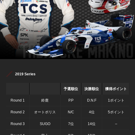
2019 Series
予選順位
決勝順位
獲得ポイント
Round 1
鈴鹿
P.P
D.N.F
1ポイント
Round 2
オートポリス
N/C
4位
5ポイント
Round 3
SUGO
7位
14位
–