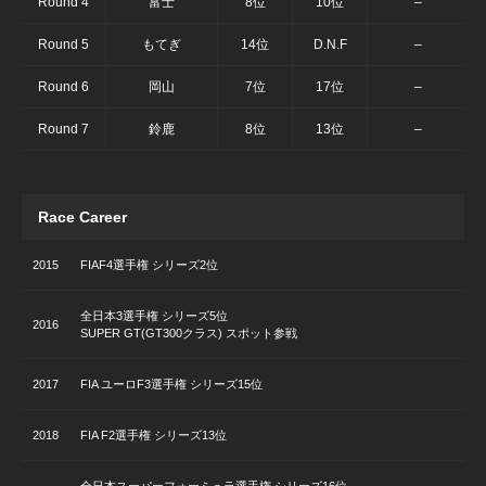
Round 4
富士
8位
10位
–
Round 5
もてぎ
14位
D.N.F
–
Round 6
岡山
7位
17位
–
Round 7
鈴鹿
8位
13位
–
Race Career
2015
FIAF4選手権 シリーズ2位
全日本3選手権 シリーズ5位
2016
SUPER GT(GT300クラス) スポット参戦
2017
FIA ユーロF3選手権 シリーズ15位
2018
FIA F2選手権 シリーズ13位