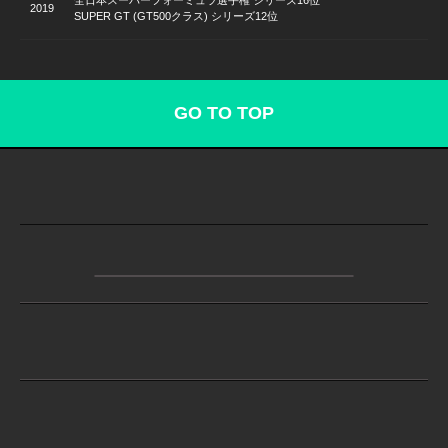
全日本スーパーフォーミュラ選手権 シリーズ16位
2019
SUPER GT (GT500クラス) シリーズ12位
GO TO TOP