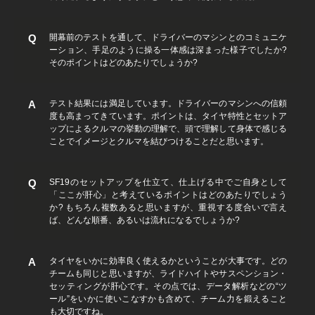
開幕前のテストを通して、ドライバーのマシンとのコミュニケ
ーション、手足のように操る一体感は深まった様子でしたか?
そのポイントはどのあたりでしょうか?
テスト結果には満足しています。ドライバーのマシンへの信頼
度も高まってきています。ポイントは、タイヤ特性とセットア
ップによるクルマの挙動の理解で、頭で理解して身体で感じる
ことでイメージとクルマを結びつけることだと思います。
SF19のセットアップを仕立て、仕上げる中でご自身として
「ここが肝心」と考えているポイントはどのあたりでしょう
か? もちろん複数あると思いますが、重視する度合いで言え
ば、どんな順番、あるいは流れになるでしょうか?
タイヤをいかに効率良く使えるかということが大事です。どの
チームも同じと思いますが、ライドハイトやサスペンション・
セッティングが肝心です。その点では、データ解析などの“ツ
ール”をいかに使いこなすかも含めて、チーム力を鍛えること
も大切ですね。