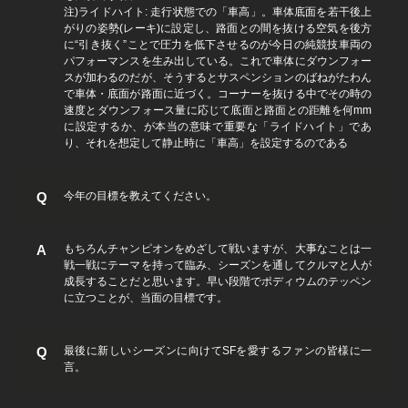
注)ライドハイト: 走行状態での「車高」。車体底面を若干後上
がりの姿勢(レーキ)に設定し、路面との間を抜ける空気を後方
に“引き抜く”ことで圧力を低下させるのが今日の純競技車両の
パフォーマンスを生み出している。これで車体にダウンフォー
スが加わるのだが、そうするとサスペンションのばねがたわん
で車体・底面が路面に近づく。コーナーを抜ける中でその時の
速度とダウンフォース量に応じて底面と路面との距離を何mm
に設定するか、が本当の意味で重要な「ライドハイト」であ
り、それを想定して静止時に「車高」を設定するのである
今年の目標を教えてください。
もちろんチャンピオンをめざして戦いますが、大事なことは一
戦一戦にテーマを持って臨み、シーズンを通してクルマと人が
成長することだと思います。早い段階でポディウムのテッペン
に立つことが、当面の目標です。
最後に新しいシーズンに向けてSFを愛するファンの皆様に一
言。