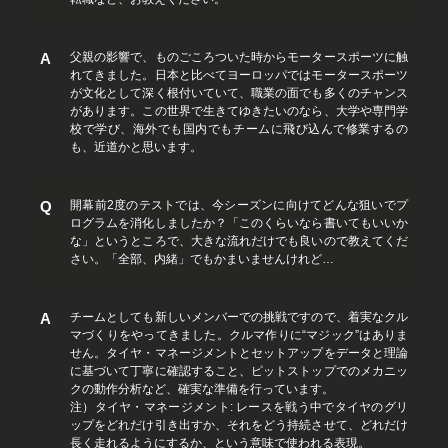
父親の影響で、ものごころついた時からモータースポーツに触
れてきました。日本と比べてヨーロッパではモータースポーツ
が文化として深く根付いていて、職業の面でも多くのチャンス
があります。この世界で生きてゆきたいのなら、大学や専門学
校で学び、海外でも国内でもチームに飛び込んで修業するの
も、近道かと思います。
開幕前2度のテストでは、今シーズンに向けてどんな狙いでプ
ログラムを消化しましたか？「このくらいなら書いてもいいか
な」というところで、大きな流れだけでも良いので教えてくだ
さい。「全部、内緒」でもかまいませんけれど…
チームとしても新しいメンバーでの挑戦ですので、着実なクル
マづくりをやってきました。クルマ作りに“マジック”はありま
せん。タイヤ・マネージメントとセットアップをデータと理論
に基づいて丁寧に確認すること、ピットストップでのメカニッ
クの動作分析など、確実な準備を行っています。
注）タイヤ・マネージメント: レースを戦う中でタイヤのグリ
ップをどれだけ引き出すか、それをどう持続させて、どれだけ
長く走れるようにするか、という意味で使われる表現。